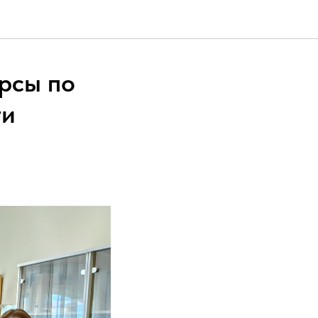
рсы по
ти